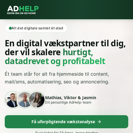
Alt det digitale samlet ét sted
En digital vækstpartner til dig,
der vil skalere
hurtigt,
datadrevet og profitabelt
Ét team står for alt fra hjemmeside til content,
mail/sms, automatisering, seo og annoncering.
Mathias, Viktor & Jasmin
Dit personlige AdHelp-team
Få uforpligtende vækstanalyse
Svar inden for 24 timer · Ingen binding