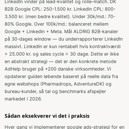
LinkedIn vinder på lead-kvalitet og rolle-match. DK
B2B Google CPL: 250-1.500 kr. LinkedIn CPL: 800-
3.500 kr. (men bedre kvalitet). Under 30k/md.: 70-
80% Google. Over 100k/md.: balanceret mellem
Google + LinkedIn + Meta. Mål ALDRIG B2B-kanaler
på 30-dages window — du underrapporterer LinkedIn
massivt. LinkedIn er kun rentabelt hvis kontraktværdi
> 25.000 kr. og sales cycle > 30 dage. Dette er ikke
en abstrakt strategi — det er den konkrete metode
AdHelp bruger på +200 danske virksomheder. Vi
opdaterer guiden løbende baseret på reelle data fra
egne webshops (Pharmadrops, AdventureDK) og
bureau-kunder, så tal og benchmarks afspejler
markedet i 2026.
Sådan eksekverer vi det i praksis
Hver gang vi implementerer google ads-strategi for en