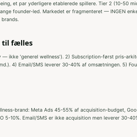
ing, et par yderligere etablerede spillere. Tier 2 (10-50 mi
 mange founder-led. Markedet er fragmenteret — INGEN enke
e brands.
il fælles
y — ikke 'generel wellness'). 2) Subscription-først pris-arki
md.). 4) Email/SMS leverer 30-40% af omsætningen. 5) Foun
llness-brand: Meta Ads 45-55% af acquisition-budget, Go
SEO 5-10%. Email/SMS er ikke acquisition men leverer 30-4