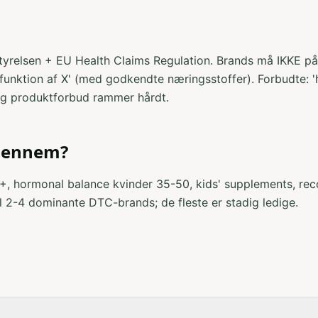
estyrelsen + EU Health Claims Regulation. Brands må IKKE p
funktion af X' (med godkendte næringsstoffer). Forbudte: 'he
og produktforbud rammer hårdt.
igennem?
, hormonal balance kvinder 35-50, kids' supplements, reco
l 2-4 dominante DTC-brands; de fleste er stadig ledige.