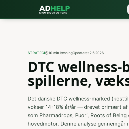
STRATEGI
10
min læsning
Opdateret
2.6.2026
DTC wellness-
spillerne, væk
Det danske DTC wellness-marked (kosttilsku
vokser 14-18% år/år — drevet primært af
som Pharmadrops, Puori, Roots of Being 
hovedmotor. Denne analyse gennemgår mar