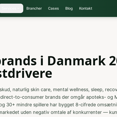
Services
Brancher
Cases
Blog
Kontakt
brands i Danmark 2
stdrivere
d, naturlig skin care, mental wellness, sleep, recover
 direct-to-consumer brands der omgår apoteks- og 
og 30+ mindre spillere har bygget 8-cifrede omsætni
kedet uden negativ omtale af konkurrenter — kun st