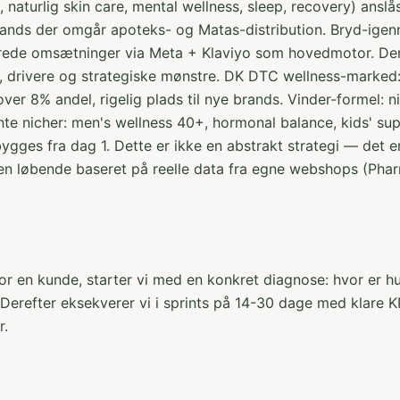
aturlig skin care, mental wellness, sleep, recovery) anslås 
rands der omgår apoteks- og Matas-distribution. Bryd-ige
ifrede omsætninger via Meta + Klaviyo som hovedmotor. 
, drivere og strategiske mønstre. DK DTC wellness-marked: 
ver 8% andel, rigelig plads til nye brands. Vinder-formel: 
e nicher: men's wellness 40+, hormonal balance, kids' su
 bygges fra dag 1. Dette er ikke en abstrakt strategi — de
en løbende baseret på reelle data fra egne webshops (Pha
or en kunde, starter vi med en konkret diagnose: hvor er hu
e? Derefter eksekverer vi i sprints på 14-30 dage med klare
r.