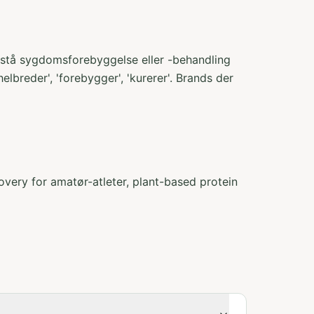
åstå sygdomsforebyggelse eller -behandling
lbreder', 'forebygger', 'kurerer'. Brands der
very for amatør-atleter, plant-based protein