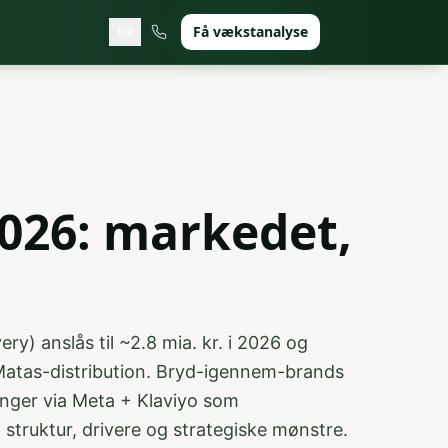
Få vækstanalyse
EN
026: markedet,
y) anslås til ~2.8 mia. kr. i 2026 og
Matas-distribution. Bryd-igennem-brands
nger via Meta + Klaviyo som
ruktur, drivere og strategiske mønstre.