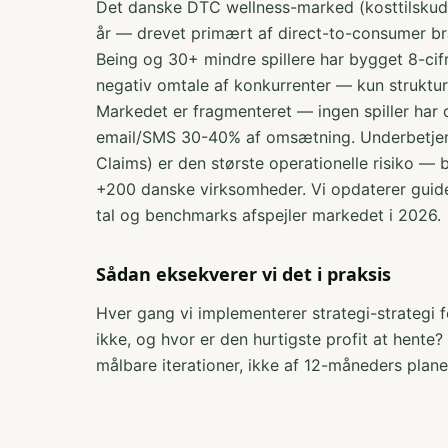
Det danske DTC wellness-marked (kosttilskud, n
år — drevet primært af direct-to-consumer b
Being og 30+ mindre spillere har bygget 8-c
negativ omtale af konkurrenter — kun struktur
Markedet er fragmenteret — ingen spiller har o
email/SMS 30-40% af omsætning. Underbetjent
Claims) er den største operationelle risiko —
+200 danske virksomheder. Vi opdaterer guid
tal og benchmarks afspejler markedet i 2026.
Sådan eksekverer vi det i praksis
Hver gang vi implementerer strategi-strategi f
ikke, og hvor er den hurtigste profit at hent
målbare iterationer, ikke af 12-måneders plane