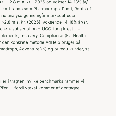
til ~2.8 mia. kr. i 2026 og vokser 14-18% år/
nnem-brands som Pharmadrops, Puori, Roots of
Denne analyse gennemgår markedet uden
~2.8 mia. kr. (2026), voksende 14-18% år/år.
niche + subscription + UGC-tung kreativ +
pplements, recovery. Compliance (EU Health
t er den konkrete metode AdHelp bruger på
rmadrops, AdventureDK) og bureau-kunder, så
ller i tragten, hvilke benchmarks rammer vi
 KPI'er — fordi vækst kommer af gentagne,