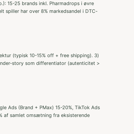
o.): 15-25 brands inkl. Pharmadrops i øvre
lt spiller har over 8% markedsandel i DTC-
tektur (typisk 10-15% off + free shipping). 3)
der-story som differentiator (autenticitet >
ogle Ads (Brand + PMax) 15-20%, TikTok Ads
0% af samlet omsætning fra eksisterende