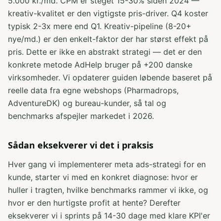
5.000 kr./md. CPM er steget 15-30% siden 2024 —
kreativ-kvalitet er den vigtigste pris-driver. Q4 koster
typisk 2-3x mere end Q1. Kreativ-pipeline (8-20+
nye/md.) er den enkelt-faktor der har størst effekt på
pris. Dette er ikke en abstrakt strategi — det er den
konkrete metode AdHelp bruger på +200 danske
virksomheder. Vi opdaterer guiden løbende baseret på
reelle data fra egne webshops (Pharmadrops,
AdventureDK) og bureau-kunder, så tal og
benchmarks afspejler markedet i 2026.
Sådan eksekverer vi det i praksis
Hver gang vi implementerer meta ads-strategi for en
kunde, starter vi med en konkret diagnose: hvor er
huller i tragten, hvilke benchmarks rammer vi ikke, og
hvor er den hurtigste profit at hente? Derefter
eksekverer vi i sprints på 14-30 dage med klare KPI'er