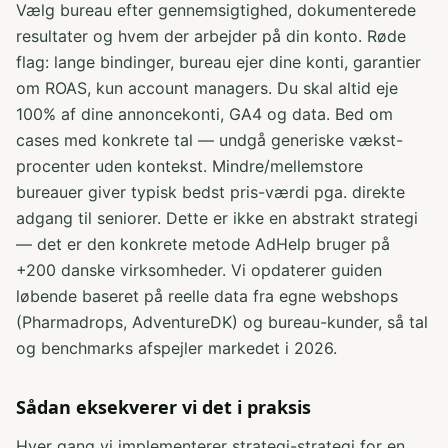
Vælg bureau efter gennemsigtighed, dokumenterede
resultater og hvem der arbejder på din konto. Røde
flag: lange bindinger, bureau ejer dine konti, garantier
om ROAS, kun account managers. Du skal altid eje
100% af dine annoncekonti, GA4 og data. Bed om
cases med konkrete tal — undgå generiske vækst-
procenter uden kontekst. Mindre/mellemstore
bureauer giver typisk bedst pris-værdi pga. direkte
adgang til seniorer. Dette er ikke en abstrakt strategi
— det er den konkrete metode AdHelp bruger på
+200 danske virksomheder. Vi opdaterer guiden
løbende baseret på reelle data fra egne webshops
(Pharmadrops, AdventureDK) og bureau-kunder, så tal
og benchmarks afspejler markedet i 2026.
Sådan eksekverer vi det i praksis
Hver gang vi implementerer strategi-strategi for en