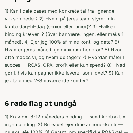
1) Kan I dele cases med konkrete tal fra lignende
virksomheder? 2) Hvem på jeres team styrer min
konto dag-til-dag (senior eller junior)? 3) Hvilken
binding kræver I? (Svar bør være: ingen, eller maks 1
måned). 4) Ejer jeg 100% af mine konti og data? 5)
Hvad er jeres månedlige minimum-honorar? 6) Hvor
ofte mødes vi, og hvem deltager? 7) Hvordan måler I
succes — ROAS, CPA, profit eller kun spend? 8) Hvad
gør I, hvis kampagner ikke leverer som lovet? 9) Kan
jeg tale med 2-3 nuværende kunder?
6 røde flag at undgå
1) Krav om 6-12 måneders binding — sund kontrakt =
ingen binding. 2) Bureauet ejer dine annoncekonti —
du skal eje 100%. 3) Garanti om specifikke ROAS-tal —