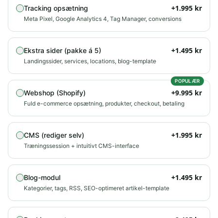
+
1.995
kr
Tracking opsætning
Meta Pixel, Google Analytics 4, Tag Manager, conversions
+
1.495
kr
Ekstra sider (pakke á 5)
Landingssider, services, locations, blog-template
POPULÆR
+
9.995
kr
Webshop (Shopify)
Fuld e-commerce opsætning, produkter, checkout, betaling
+
1.995
kr
CMS (rediger selv)
Træningssession + intuitivt CMS-interface
+
1.495
kr
Blog-modul
Kategorier, tags, RSS, SEO-optimeret artikel-template