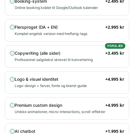
+
2.495
kr
Booking-system
Online booking koblet til Google/Outlook kalender
+
2.995
kr
Flersproget (DA + EN)
Komplet engelsk version med hreflang-tags
POPULÆR
+
3.495
kr
Copywriting (alle sider)
Professionel salgstekst skrevet til konvertering
+
4.995
kr
Logo & visuel identitet
Logo-design + farver, fonte og brand-guide
+
4.995
kr
Premium custom design
Unikke animationer, micro-interactions, scroll-effekter
+
1.995
kr
AI chatbot