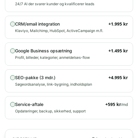
24/7 AI der svarer kunder og kvalificerer leads
+
1.995
kr
CRM/email integration
Klaviyo, Mailchimp, HubSpot, ActiveCampaign m.fl.
+
1.495
kr
Google Business opsætning
Profil, billeder, kategorier, anmeldelses-flow
+
4.995
kr
SEO-pakke (3 mdr.)
Søgeordsanalyse, link-bygning, indholdsplan
+
595
kr
Service-aftale
/md
Opdateringer, backup, sikkerhed, support