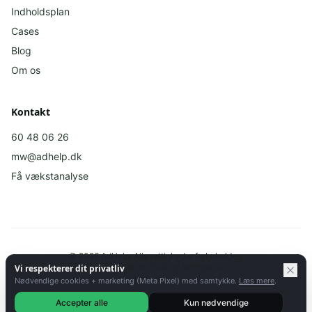
Indholdsplan
Cases
Blog
Om os
Kontakt
60 48 06 26
mw@adhelp.dk
Få vækstanalyse
©
2026
AdHelp.
Alle rettigheder forbeholdes.
Privatlivspolitik
Vilkår og betingelser
Vi respekterer dit privatliv
Nødvendige cookies + marketing (Meta Pixel) med samtykke.
Læs mere
.
Accepter alle
Kun nødvendige