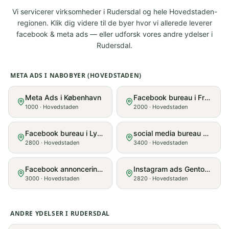
Vi servicerer virksomheder i
Rudersdal
og hele
Hovedstaden
-
regionen. Klik dig videre til de byer hvor vi allerede leverer
facebook & meta ads
— eller udforsk vores andre ydelser i
Rudersdal
.
META ADS
I NABOBYER (
HOVEDSTADEN
)
Meta Ads i København
Facebook bureau i Frederiksberg
1000
·
Hovedstaden
2000
·
Hovedstaden
Facebook bureau i Lyngby
social media bureau Hillerød
2800
·
Hovedstaden
3400
·
Hovedstaden
Facebook annoncering Helsingør
Instagram ads Gentofte
3000
·
Hovedstaden
2820
·
Hovedstaden
ANDRE YDELSER I
RUDERSDAL