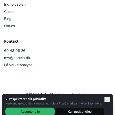
Indholdsplan
Cases
Blog
Om os
Kontakt
60 48 06 26
mw@adhelp.dk
Få vækstanalyse
©
2026
AdHelp.
Alle rettigheder forbeholdes.
Privatlivspolitik
Vilkår og betingelser
Vi respekterer dit privatliv
Nødvendige cookies + marketing (Meta Pixel) med samtykke.
Læs mere
.
Accepter alle
Kun nødvendige