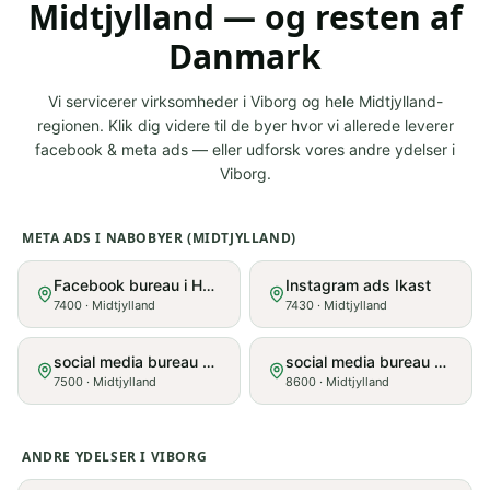
Midtjylland
— og resten af
Danmark
Vi servicerer virksomheder i
Viborg
og hele
Midtjylland
-
regionen. Klik dig videre til de byer hvor vi allerede leverer
facebook & meta ads
— eller udforsk vores andre ydelser i
Viborg
.
META ADS
I NABOBYER (
MIDTJYLLAND
)
Facebook bureau i Herning
Instagram ads Ikast
7400
·
Midtjylland
7430
·
Midtjylland
social media bureau Holstebro
social media bureau Silkeborg
7500
·
Midtjylland
8600
·
Midtjylland
ANDRE YDELSER I
VIBORG