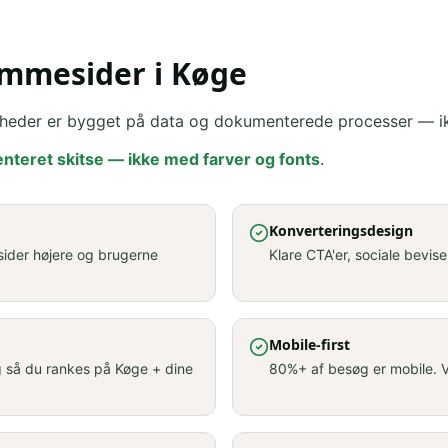
emmesider i Køge
mheder er bygget på data og dokumenterede processer — ik
nteret skitse — ikke med farver og fonts
.
Konverteringsdesign
sider højere og brugerne
Klare CTA'er, sociale beviser
Mobile-first
g så du rankes på Køge + dine
80%+ af besøg er mobile. Vi