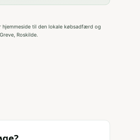
er hjemmeside til den lokale købsadfærd og
 Greve, Roskilde
.
øge?