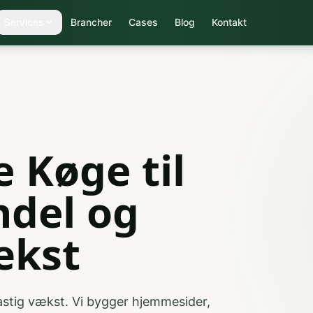
Services
Brancher
Cases
Blog
Kontakt
 Køge til
ndel og
ækst
hastig vækst. Vi bygger hjemmesider,