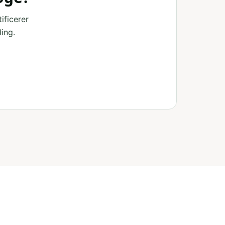
ificerer
ing.