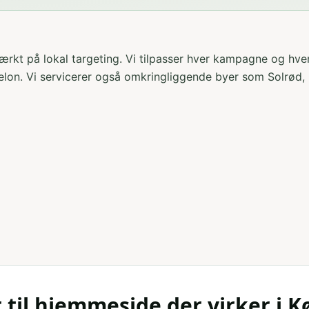
tærkt på lokal targeting
. Vi tilpasser hver kampagne og hv
elon. Vi servicerer også omkringliggende byer som
Solrød,
r til hjemmeside der virker i K