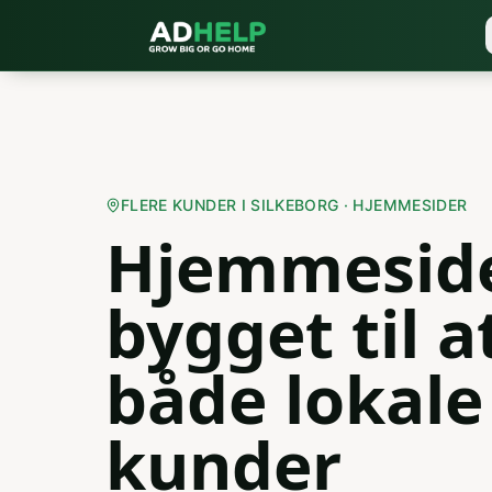
FLERE KUNDER I SILKEBORG · HJEMMESIDER
Hjemmeside
bygget til 
både lokale 
kunder