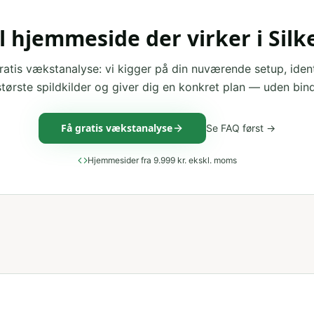
il hjemmeside der virker i Sil
ratis vækstanalyse: vi kigger på din nuværende setup, ident
største spildkilder og giver dig en konkret plan — uden bind
Få gratis vækstanalyse
Se FAQ først →
Hjemmesider fra 9.999 kr. ekskl. moms