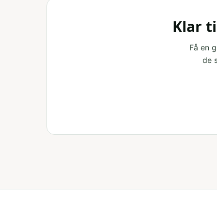
Klar t
Få en g
de 