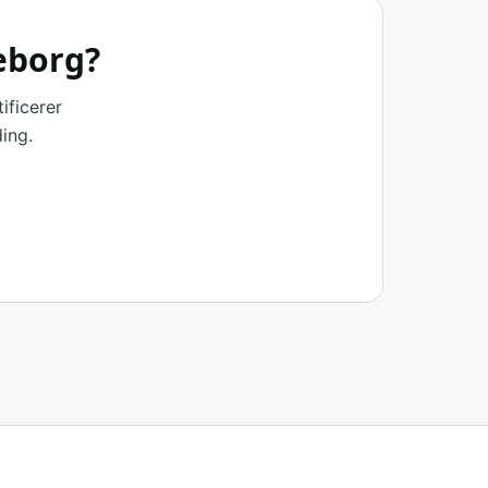
keborg?
ificerer
ing.