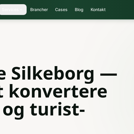
Services
Brancher
Cases
Blog
Kontakt
 Silkeborg —
at konvertere
og turist-