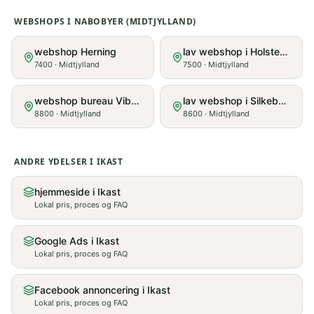
WEBSHOPS
I NABOBYER (
MIDTJYLLAND
)
webshop Herning
lav webshop i Holstebro
7400
·
Midtjylland
7500
·
Midtjylland
webshop bureau Viborg
lav webshop i Silkeborg
8800
·
Midtjylland
8600
·
Midtjylland
ANDRE YDELSER I
IKAST
hjemmeside i Ikast
Lokal pris, proces og FAQ
Google Ads i Ikast
Lokal pris, proces og FAQ
Facebook annoncering i Ikast
Lokal pris, proces og FAQ