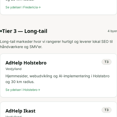
Se ydelser i
Fredericia
Tier 3 — Long-tail
4
byer
Long-tail markeder hvor vi rangerer hurtigt og leverer lokal SEO til
håndværkere og SMV'er.
AdHelp
Holstebro
T
3
Vestjylland
Hjemmesider, webudvikling og AI-implementering i
Holstebro
og
30
km radius.
Se ydelser i
Holstebro
AdHelp
Ikast
T
3
Vestjylland