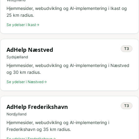
Hjemmesider, webudvikling og AI-implementering i
Ikast
og
25
km radius.
Se ydelser i
Ikast
AdHelp
Næstved
T
3
Sydsjælland
Hjemmesider, webudvikling og AI-implementering i
Næstved
og
30
km radius.
Se ydelser i
Næstved
AdHelp
Frederikshavn
T
3
Nordjylland
Hjemmesider, webudvikling og AI-implementering i
Frederikshavn
og
35
km radius.
Se ydelser i
Frederikshavn