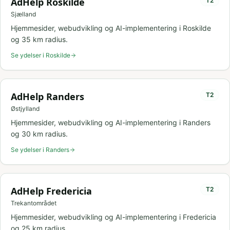
AdHelp
Roskilde
T
2
Sjælland
Hjemmesider, webudvikling og AI-implementering i
Roskilde
og
35
km radius.
Se ydelser i
Roskilde
AdHelp
Randers
T
2
Østjylland
Hjemmesider, webudvikling og AI-implementering i
Randers
og
30
km radius.
Se ydelser i
Randers
AdHelp
Fredericia
T
2
Trekantområdet
Hjemmesider, webudvikling og AI-implementering i
Fredericia
og
25
km radius.