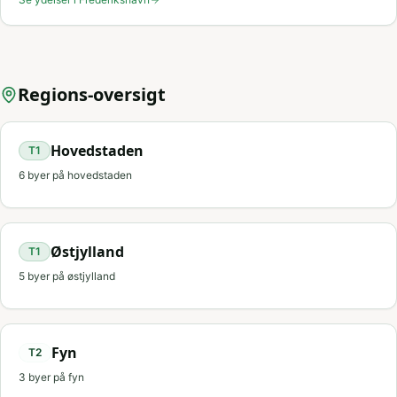
Regions-oversigt
Hovedstaden
T
1
6
byer på
hovedstaden
Østjylland
T
1
5
byer på
østjylland
Fyn
T
2
3
byer på
fyn