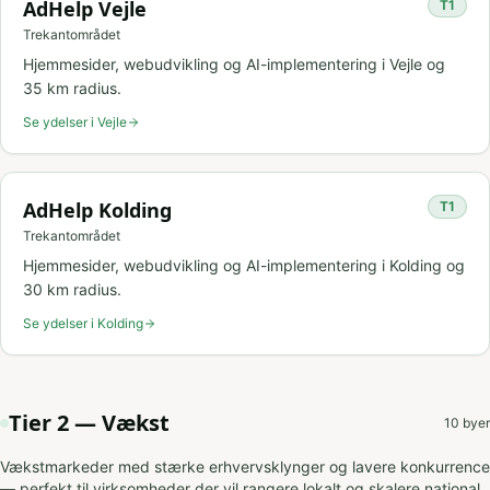
AdHelp
Vejle
T
1
Trekantområdet
Hjemmesider, webudvikling og AI-implementering i
Vejle
og
35
km radius.
Se ydelser i
Vejle
AdHelp
Kolding
T
1
Trekantområdet
Hjemmesider, webudvikling og AI-implementering i
Kolding
og
30
km radius.
Se ydelser i
Kolding
Tier 2 — Vækst
10
byer
Vækstmarkeder med stærke erhvervsklynger og lavere konkurrence
— perfekt til virksomheder der vil rangere lokalt og skalere national.