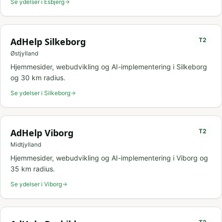
Se ydelser i
Esbjerg
AdHelp
Silkeborg
T
2
Østjylland
Hjemmesider, webudvikling og AI-implementering i
Silkeborg
og
30
km radius.
Se ydelser i
Silkeborg
AdHelp
Viborg
T
2
Midtjylland
Hjemmesider, webudvikling og AI-implementering i
Viborg
og
35
km radius.
Se ydelser i
Viborg