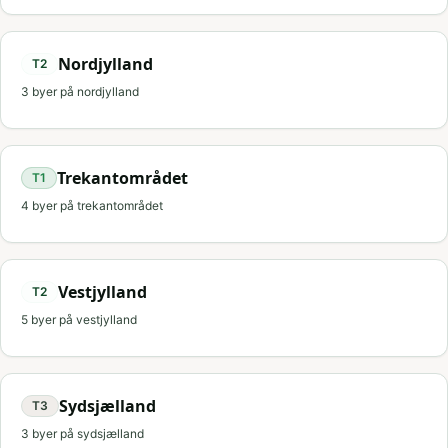
Nordjylland
T
2
3
byer på
nordjylland
Trekantområdet
T
1
4
byer på
trekantområdet
Vestjylland
T
2
5
byer på
vestjylland
Sydsjælland
T
3
3
byer på
sydsjælland