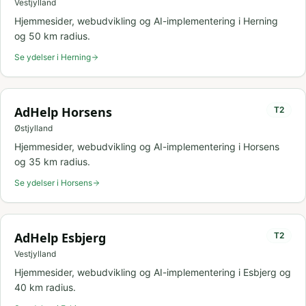
Vestjylland
Hjemmesider, webudvikling og AI-implementering i
Herning
og
50
km radius.
Se ydelser i
Herning
AdHelp
Horsens
T
2
Østjylland
Hjemmesider, webudvikling og AI-implementering i
Horsens
og
35
km radius.
Se ydelser i
Horsens
AdHelp
Esbjerg
T
2
Vestjylland
Hjemmesider, webudvikling og AI-implementering i
Esbjerg
og
40
km radius.