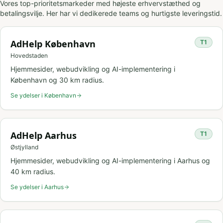
Vores top-prioritetsmarkeder med højeste erhvervstæthed og
betalingsvilje. Her har vi dedikerede teams og hurtigste leveringstid.
AdHelp
København
T
1
Hovedstaden
Hjemmesider, webudvikling og AI-implementering i
København
og
30
km radius.
Se ydelser i
København
AdHelp
Aarhus
T
1
Østjylland
Hjemmesider, webudvikling og AI-implementering i
Aarhus
og
40
km radius.
Se ydelser i
Aarhus