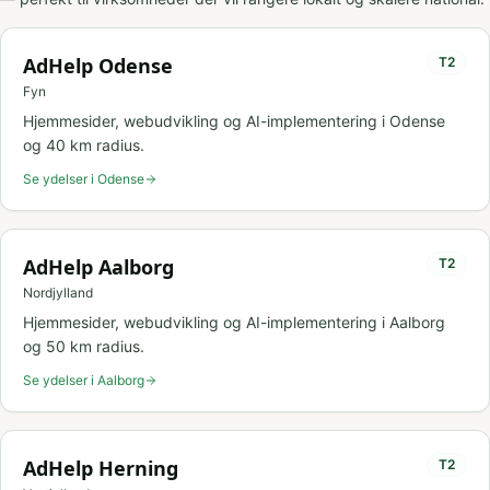
AdHelp
Odense
T
2
Fyn
Hjemmesider, webudvikling og AI-implementering i
Odense
og
40
km radius.
Se ydelser i
Odense
AdHelp
Aalborg
T
2
Nordjylland
Hjemmesider, webudvikling og AI-implementering i
Aalborg
og
50
km radius.
Se ydelser i
Aalborg
AdHelp
Herning
T
2