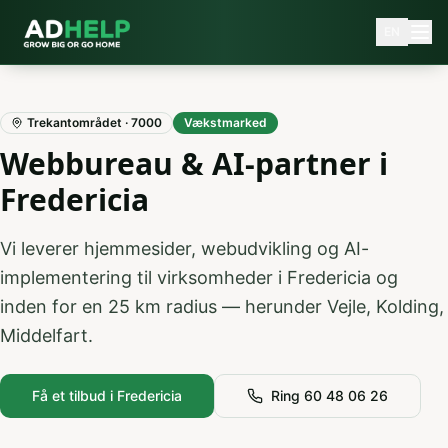
EN
Trekantområdet
·
7000
Vækstmarked
Webbureau & AI-partner i
Fredericia
Vi leverer hjemmesider, webudvikling og AI-
implementering til virksomheder i
Fredericia
og
inden for en
25
km radius — herunder
Vejle, Kolding,
Middelfart
.
Få et tilbud i
Fredericia
Ring 60 48 06 26