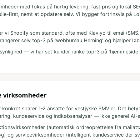
mheder med fokus på hurtig levering, fast pris og lokal SEO
bile-first, nemt at opdatere selv. Vi bygger fortrinsvis på
r vi Shopify som standard, ofte med Klaviyo til email/SMS.
 rangerer selv top-3 på 'webbureau Herning' og hjælper lø
il synlighed — vi har set kunder ranke top-3 på 'hjemmeside [
ke virksomheder
r konkret sparer 1-2 ansatte for vestjyske SMV'er. Det bety
ering, kundeservice og indkøbsanalyser — ikke generel AI-s
duktionsvirksomheder (automatisk ordreoprettelse fra maila
og) og servicevirksomheder (intelligent kundeservice der s