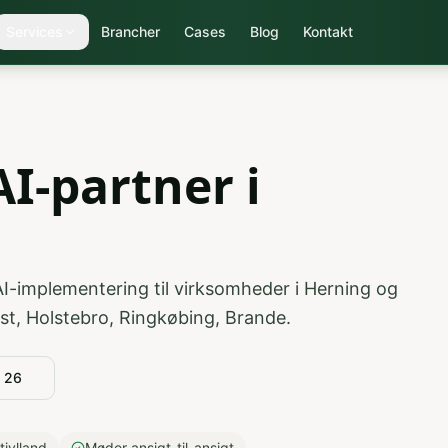
Services
Brancher
Cases
Blog
Kontakt
I-partner i
AI-implementering til virksomheder i
Herning
og
ast, Holstebro, Ringkøbing, Brande
.
6 26
tjylland
Møder ansigt-til-ansigt