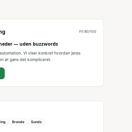
ng
Fit
80
/100
omheder — uden buzzwords
utomation. Vi viser konkret hvordan jeres
n at gøre det kompliceret.
ing
Brande
Sunds