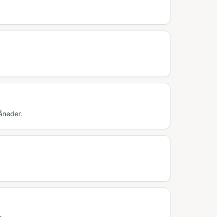
åneder.