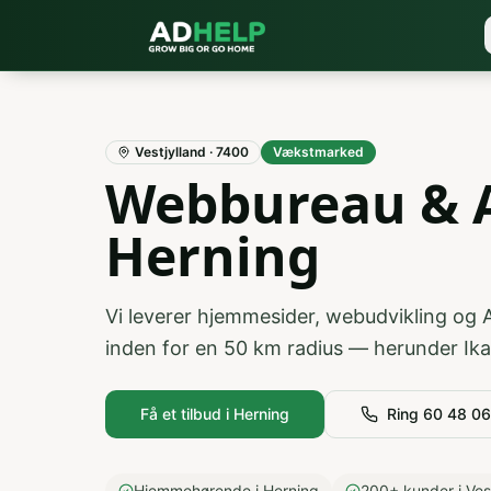
Vestjylland
·
7400
Vækstmarked
Webbureau & A
Herning
Vi leverer hjemmesider, webudvikling og 
inden for en
50
km radius — herunder
Ik
Få et tilbud i
Herning
Ring 60 48 0
Hjemmehørende i Herning
200+ kunder i Ves