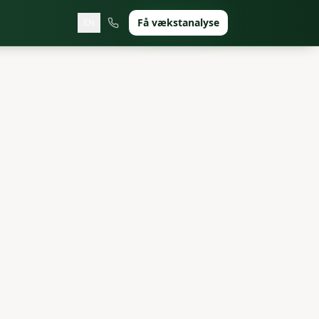
Få vækstanalyse
EN