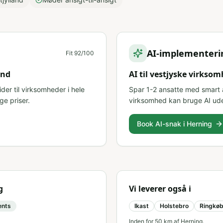
AI-implementeri
Fit
92
/100
and
AI til vestjyske virks
ider til virksomheder i hele
Spar 1-2 ansatte med smart a
ge priser.
virksomhed kan bruge AI ude
Book AI-snak i Herning
g
Vi leverer også i
ents
Ikast
Holstebro
Ringkøb
Inden for
50
km af
Herning
.