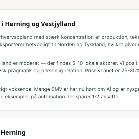
 i Herning og Vestjylland
erhvervsopland med stærk koncentration af produktion, tekst
orterer betydeligt til Norden og Tyskland, hvilket giver et
lland er moderat — der findes 5-10 lokale aktører. Vi posi
ysk pragmatik og personlig relation. Prisniveauet er 25-
tigt voksende. Mange SMV'er har nu hørt om AI og er nysge
ete eksempler på automation der sparer 1-2 ansatte.
 Herning