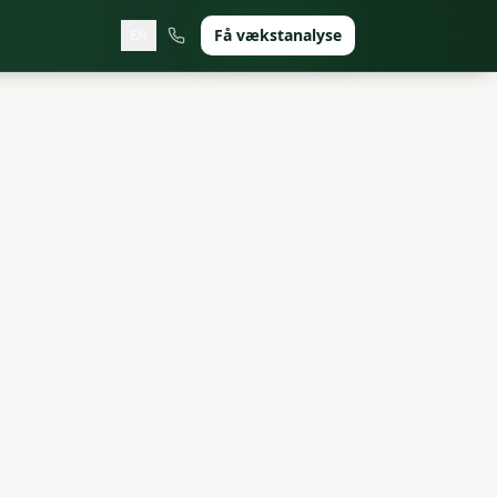
Få vækstanalyse
EN