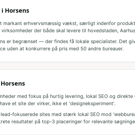
 i Horsens
 markant erhvervsmæssig vækst, særligt indenfor produktio
or virksomheder der både skal levere til hovedstaden, Aarhus
s er begrænset — der findes få lokale specialister. Det g
vice uden at konkurrere på pris med 50 andre bureauer.
 Horsens
mheder med fokus på hurtig levering, lokal SEO og direkte
ve et site der virker, ikke et 'designeksperiment'.
k lead-fokuserede sites med stærk lokal SEO mod 'webbure
rete resultater på top-3 placeringer for relevante søgning