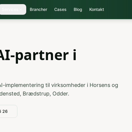
Services
Brancher
Cases
Blog
Kontakt
I-partner i
AI-implementering til virksomheder i
Horsens
og
densted, Brædstrup, Odder
.
6 26