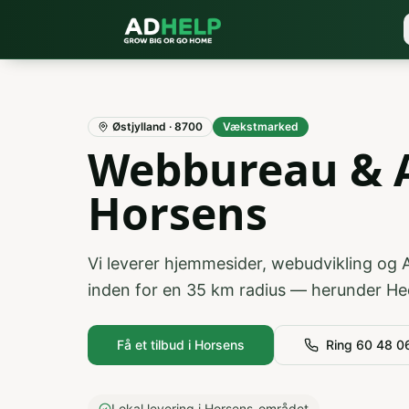
Østjylland
·
8700
Vækstmarked
Webbureau & A
Horsens
Vi leverer hjemmesider, webudvikling og 
inden for en
35
km radius — herunder
He
Få et tilbud i
Horsens
Ring 60 48 0
Lokal levering i Horsens-området