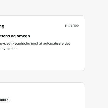
ng
Fit
75
/100
orsens og omegn
servicevirksomheder med at automatisere det
er væksten.
Odder