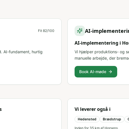
AI-implementeri
Fit
82
/100
AI-implementering i H
d. AI-fundament, hurtig
Vi hjælper produktions- og 
manuelle arbejde, der brems
Book AI-møde
s
Vi leverer også i
Hedensted
Brædstrup
Inden for
35
km af
Horsens
.