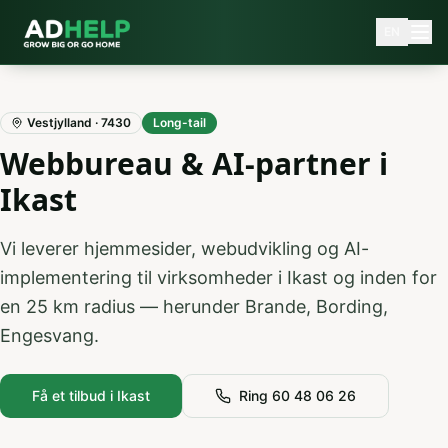
EN
Vestjylland
·
7430
Long-tail
Webbureau & AI-partner i
Ikast
Vi leverer hjemmesider, webudvikling og AI-
implementering til virksomheder i
Ikast
og inden for
en
25
km radius — herunder
Brande, Bording,
Engesvang
.
Få et tilbud i
Ikast
Ring 60 48 06 26