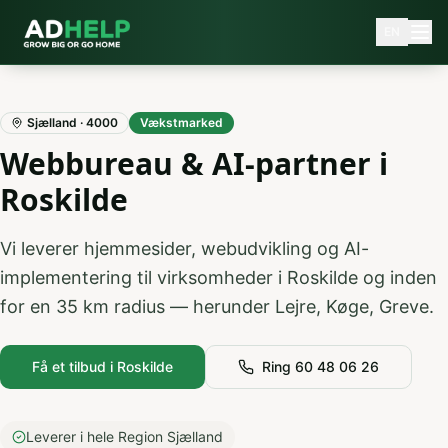
EN
Sjælland
·
4000
Vækstmarked
Webbureau & AI-partner i
Roskilde
Vi leverer hjemmesider, webudvikling og AI-
implementering til virksomheder i
Roskilde
og inden
for en
35
km radius — herunder
Lejre, Køge, Greve
.
Få et tilbud i
Roskilde
Ring 60 48 06 26
Leverer i hele Region Sjælland