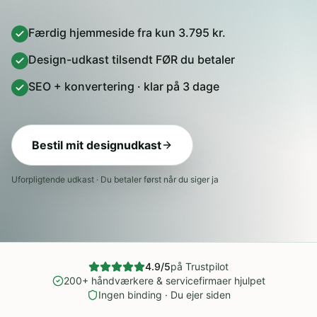
Færdig hjemmeside fra kun 3.795 kr.
Design-udkast tilsendt FØR du betaler
SEO + konvertering · klar på 3 dage
Bestil mit designudkast
Uforpligtende udkast · Du betaler først når du siger ja
4.9/5
på Trustpilot
200+ håndværkere & servicefirmaer hjulpet
Ingen binding · Du ejer siden