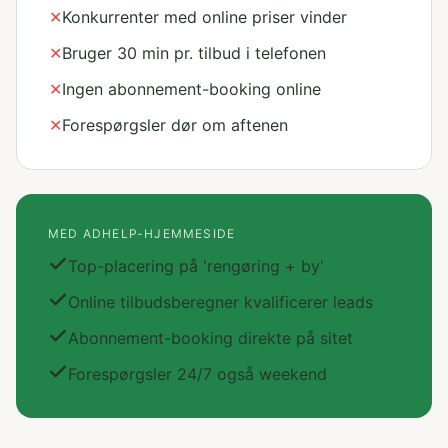
✕
Konkurrenter med online priser vinder
✕
Bruger 30 min pr. tilbud i telefonen
✕
Ingen abonnement-booking online
✕
Forespørgsler dør om aftenen
MED ADHELP-HJEMMESIDE
Top-placering på 'rengøring + by'
Online tilbudsberegner kvalificerer leads
Abonnement-booking direkte på sitet
Forespørgsler 24/7 også weekend