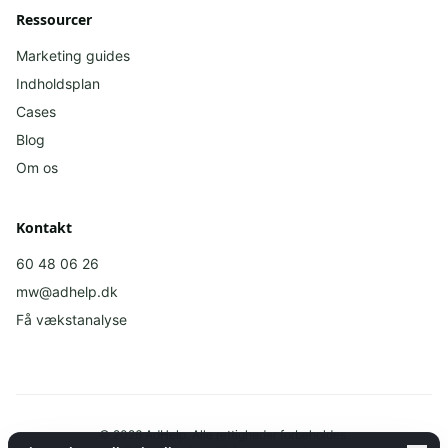
Ressourcer
Marketing guides
Indholdsplan
Cases
Blog
Om os
Kontakt
60 48 06 26
mw@adhelp.dk
Få vækstanalyse
©
2026
AdHelp.
Alle rettigheder forbeholdes.