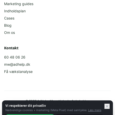
Marketing guides
Indholdsplan
Cases
Blog
Om os
Kontakt
60 48 06 26
mw@adhelp.dk
Få vækstanalyse
©
2026
AdHelp.
Alle rettigheder forbeholdes.
Privatlivspolitik
Vilkår og betingelser
Vi respekterer dit privatliv
Nødvendige cookies + marketing (Meta Pixel) med samtykke.
Læs mere
.