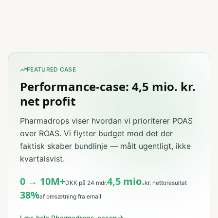
FEATURED CASE
Performance-case: 4,5 mio. kr.
net profit
Pharmadrops viser hvordan vi prioriterer POAS
over ROAS. Vi flytter budget mod det der
faktisk skaber bundlinje — målt ugentligt, ikke
kvartalsvist.
0 → 10M+
4,5 mio.
DKK på 24 mdr.
kr. nettoresultat
38%
af omsætning fra email
Læs hele Pharmadrops-casen