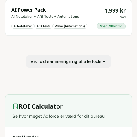
AI Power Pack
1.999
kr
AI Notetaker + A/B Tests + Automations
/md
AI Notetaker
A/B Tests
Wake (Automations)
Spar
598
kr/md
Vis
fuld sammenligning af alle tools
ROI Calculator
Se hvor meget Adforce er værd for dit bureau