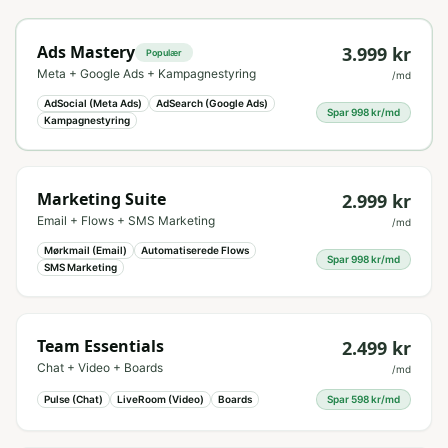
Ads Mastery
3.999
kr
Populær
Meta + Google Ads + Kampagnestyring
/md
AdSocial (Meta Ads)
AdSearch (Google Ads)
Spar
998
kr/md
Kampagnestyring
Marketing Suite
2.999
kr
Email + Flows + SMS Marketing
/md
Mørkmail (Email)
Automatiserede Flows
Spar
998
kr/md
SMS Marketing
Team Essentials
2.499
kr
Chat + Video + Boards
/md
Pulse (Chat)
LiveRoom (Video)
Boards
Spar
598
kr/md