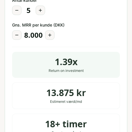
Antal kunder
5
Gns. MRR per kunde (DKK)
8.000
1.39
x
Return on investment
13.875
kr
Estimeret værdi/md
18
+ timer