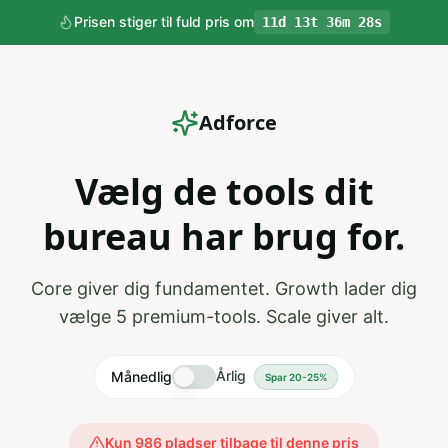
Prisen stiger til
fuld pris
om
11
d
13
t
36
m
27
s
Adforce
Vælg de tools
dit
bureau har brug for.
Core giver dig fundamentet. Growth lader dig
vælge 5 premium-tools. Scale giver alt.
Årlig
Månedlig
Spar 20-25%
Kun
986
pladser tilbage til denne pris