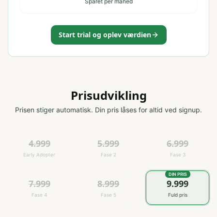
Sparet per måned
Start trial og oplev værdien
Prisudvikling
Prisen stiger automatisk. Din pris låses for altid ved signup.
4.999
5.999
6.999
Early Adopter
Fase 2
Fase 3
DIN PRIS
7.999
8.999
9.999
Fase 4
Fase 5
Fuld pris